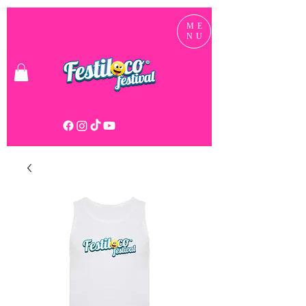
ME
NU