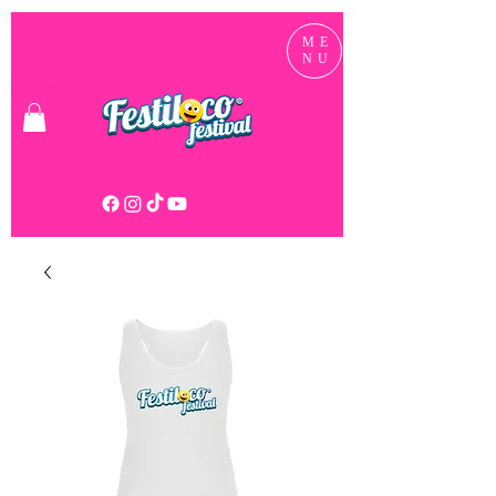
ME
NU